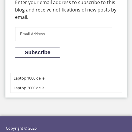
Enter your email address to subscribe to this
blog and receive notifications of new posts by
email.
E
m
a
i
Subscribe
l
A
d
Laptop 1000 de lei
d
Laptop 2000 de lei
r
e
s
s
Copyright © 2026 ·