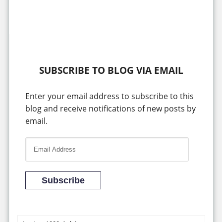
SUBSCRIBE TO BLOG VIA EMAIL
Enter your email address to subscribe to this
blog and receive notifications of new posts by
email.
E
m
a
i
Subscribe
l
A
d