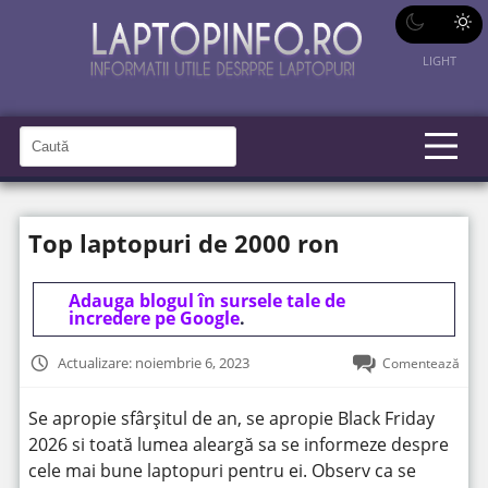
LIGHT
C
a
C
a
u
u
t
t
ă
Top laptopuri de 2000 ron
î
ă
n
S
î
i
t
Adauga blogul în sursele tale de
n
e
incredere pe Google
.
s
i
Actualizare: noiembrie 6, 2023
Comentează
t
e
Se apropie sfârșitul de an, se apropie Black Friday
2026 si toată lumea aleargă sa se informeze despre
cele mai bune laptopuri pentru ei. Observ ca se