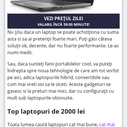
VEZI PREȚUL ZILEI
VALABIL ÎNCĂ
59:00
MINUTE!
Nu știu daca un laptop se poate achiziționa cu suma
asta si sa ai pretenții foarte mari. Poți găsi câteva
soluții ok, decente, dar nu foarte performante. Le-as
numi medii.
Sau, daca sunteți fanii portabilelor cool, va puteți
îndrepta spre noua tehnologie de care am tot vorbit
pe aici, adica laptopurile hibrid, convertibile sau
cum mai vreti voi sa le ziceti. Aceste gadgeturi se
gasesc si la preturi mai mici, dar cu configurații cu
mult sub laptopurile obisnuite.
Top laptopuri de 2000 lei
Toata lumea caută laptopuri cat mai bune,
cat mai