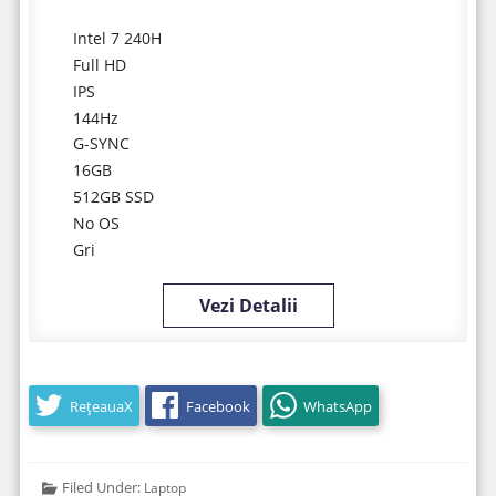
Intel 7 240H
Full HD
IPS
144Hz
G-SYNC
16GB
512GB SSD
No OS
Gri
Vezi Detalii
RețeauaX
Facebook
WhatsApp
Filed Under:
Laptop