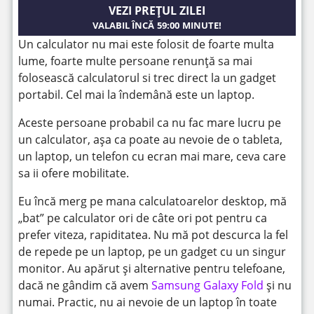
VEZI PREȚUL ZILEI
VALABIL ÎNCĂ
59:00
MINUTE!
Un calculator nu mai este folosit de foarte multa
lume, foarte multe persoane renunță sa mai
folosească calculatorul si trec direct la un gadget
portabil. Cel mai la îndemână este un laptop.
Aceste persoane probabil ca nu fac mare lucru pe
un calculator, așa ca poate au nevoie de o tableta,
un laptop, un telefon cu ecran mai mare, ceva care
sa ii ofere mobilitate.
Eu încă merg pe mana calculatoarelor desktop, mă
„bat” pe calculator ori de câte ori pot pentru ca
prefer viteza, rapiditatea. Nu mă pot descurca la fel
de repede pe un laptop, pe un gadget cu un singur
monitor. Au apărut și alternative pentru telefoane,
dacă ne gândim că avem
Samsung Galaxy Fold
și nu
numai. Practic, nu ai nevoie de un laptop în toate