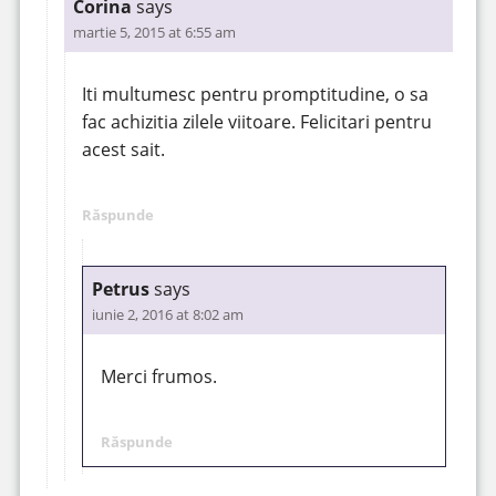
Corina
says
martie 5, 2015 at 6:55 am
Iti multumesc pentru promptitudine, o sa
fac achizitia zilele viitoare. Felicitari pentru
acest sait.
Răspunde
Petrus
says
iunie 2, 2016 at 8:02 am
Merci frumos.
Răspunde