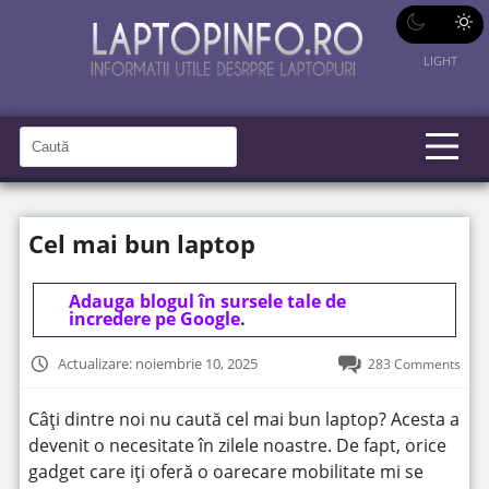
LIGHT
C
a
C
a
u
u
t
t
ă
Cel mai bun laptop
î
ă
n
S
î
i
t
Adauga blogul în sursele tale de
n
e
incredere pe Google
.
s
i
Actualizare: noiembrie 10, 2025
283 Comments
t
e
Câți dintre noi nu caută cel mai bun laptop? Acesta a
devenit o necesitate în zilele noastre. De fapt, orice
gadget care iți oferă o oarecare mobilitate mi se