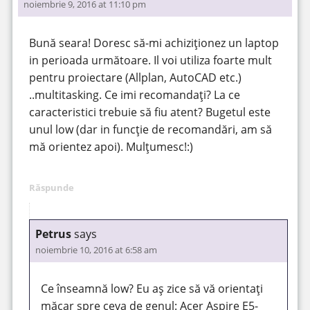
noiembrie 9, 2016 at 11:10 pm
Bună seara! Doresc să-mi achiziționez un laptop
in perioada următoare. Il voi utiliza foarte mult
pentru proiectare (Allplan, AutoCAD etc.)
..multitasking. Ce imi recomandați? La ce
caracteristici trebuie să fiu atent? Bugetul este
unul low (dar in funcție de recomandări, am să
mă orientez apoi). Mulțumesc!:)
Răspunde
Petrus
says
noiembrie 10, 2016 at 6:58 am
Ce înseamnă low? Eu aș zice să vă orientați
măcar spre ceva de genul: Acer Aspire E5-