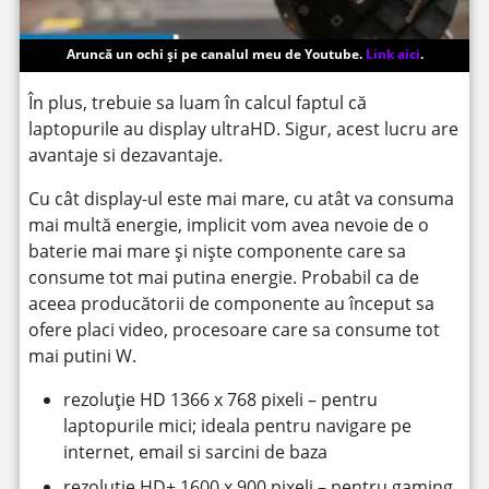
Aruncă un ochi și pe canalul meu de Youtube.
Link aici
.
În plus, trebuie sa luam în calcul faptul că
laptopurile au display ultraHD. Sigur, acest lucru are
avantaje si dezavantaje.
Cu cât display-ul este mai mare, cu atât va consuma
mai multă energie, implicit vom avea nevoie de o
baterie mai mare și niște componente care sa
consume tot mai putina energie. Probabil ca de
aceea producătorii de componente au început sa
ofere placi video, procesoare care sa consume tot
mai putini W.
rezoluție HD 1366 x 768 pixeli – pentru
laptopurile mici; ideala pentru navigare pe
internet, email si sarcini de baza
rezoluție HD+ 1600 x 900 pixeli – pentru gaming