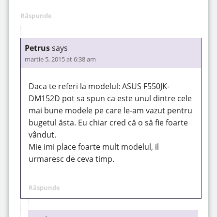
Răspunde
Petrus
says
martie 5, 2015 at 6:38 am
Daca te referi la modelul: ASUS F550JK-
DM152D pot sa spun ca este unul dintre cele
mai bune modele pe care le-am vazut pentru
bugetul ăsta. Eu chiar cred că o să fie foarte
vândut.
Mie imi place foarte mult modelul, il
urmaresc de ceva timp.
Răspunde