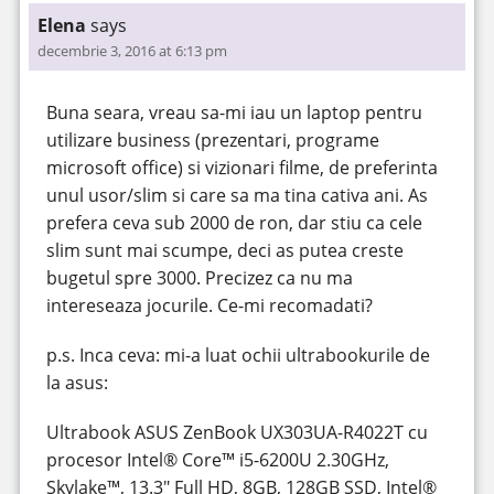
Elena
says
decembrie 3, 2016 at 6:13 pm
Buna seara, vreau sa-mi iau un laptop pentru
utilizare business (prezentari, programe
microsoft office) si vizionari filme, de preferinta
unul usor/slim si care sa ma tina cativa ani. As
prefera ceva sub 2000 de ron, dar stiu ca cele
slim sunt mai scumpe, deci as putea creste
bugetul spre 3000. Precizez ca nu ma
intereseaza jocurile. Ce-mi recomadati?
p.s. Inca ceva: mi-a luat ochii ultrabookurile de
la asus:
Ultrabook ASUS ZenBook UX303UA-R4022T cu
procesor Intel® Core™ i5-6200U 2.30GHz,
Skylake™, 13.3″ Full HD, 8GB, 128GB SSD, Intel®