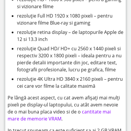
si vizionare filme
rezoluție Full HD 1920 x 1080 pixeli – pentru
vizionare filme Blue-ray si gaming
rezoluție retina display – de laptopurile Apple de
12 si 13.3 inch
rezoluție Quad HD/ HD+ cu 2560 x 1440 pixeli si
respectiv 3200 x 1800 pixeli – ideala pentru a nu
pierde detalii importante din joc, editare text,
fotografii profesionale, lucru pe grafica, filme
rezoluție 4K Ultra HD 3840 x 2160 pixeli – pentru
cei care vor filme la calitate maximă
Pe lângă acest aspect, cu cat avem afișați mai mulți
pixeli pe display-ul laptopului, cu atât avem nevoie
de o mai buna placa video si de o
cantitate mai
mare de memorie VRAM
.
In trecut spuneam ca este suficient sa ai 2 GB VRAM