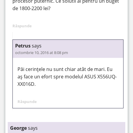
procesor puternic. Ce solutii ai pentru un buget
de 1800-2200 lei?
Răspunde
Petrus
says
octombrie 10, 2016 at 8:08 pm
Păi cerințele nu sunt chiar atât de mari. Eu
aș face un efort spre modelul ASUS X556UQ-
XX016D.
Răspunde
George
says