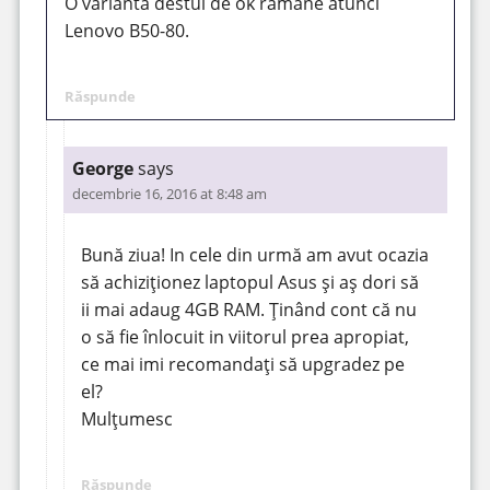
O variantă destul de ok rămâne atunci
Lenovo B50-80.
Răspunde
George
says
decembrie 16, 2016 at 8:48 am
Bună ziua! In cele din urmă am avut ocazia
să achiziționez laptopul Asus și aș dori să
ii mai adaug 4GB RAM. Ținând cont că nu
o să fie înlocuit in viitorul prea apropiat,
ce mai imi recomandați să upgradez pe
el?
Mulțumesc
Răspunde