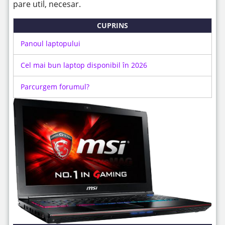
pare util, necesar.
CUPRINS
Panoul laptopului
Cel mai bun laptop disponibil în 2026
Parcurgem forumul?