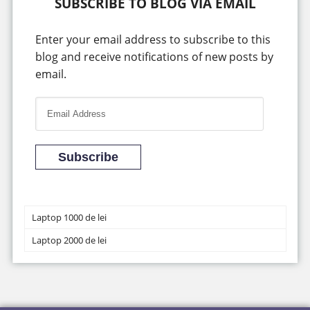
SUBSCRIBE TO BLOG VIA EMAIL
Enter your email address to subscribe to this
blog and receive notifications of new posts by
email.
E
m
a
i
Subscribe
l
A
d
Laptop 1000 de lei
d
Laptop 2000 de lei
r
e
s
s