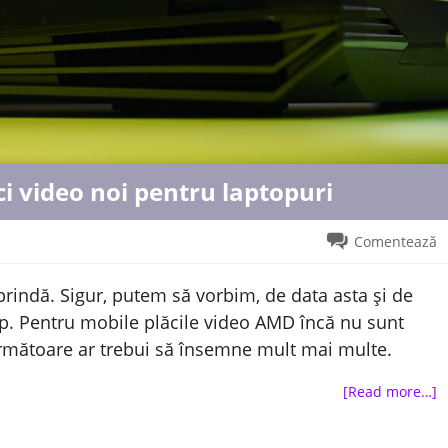
i video noi pentru laptopuri
Comentează
prindă. Sigur, putem să vorbim, de data asta și de
p. Pentru mobile plăcile video AMD încă nu sunt
 următoare ar trebui să însemne mult mai multe.
[Read more…]