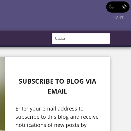
LIGHT
C
a
C
a
u
u
t
ă
t
î
n
ă
S
i
î
t
SUBSCRIBE TO BLOG VIA
e
n
EMAIL
s
i
Enter your email address to
t
subscribe to this blog and receive
e
notifications of new posts by