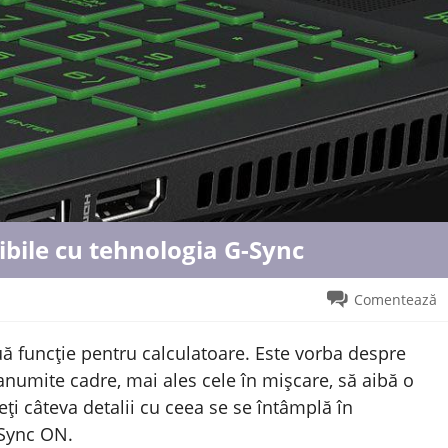
bile cu tehnologia G-Sync
Comentează
ă funcție pentru calculatoare. Este vorba despre
, anumite cadre, mai ales cele în mișcare, să aibă o
eți câteva detalii cu ceea se se întâmplă în
-Sync ON.