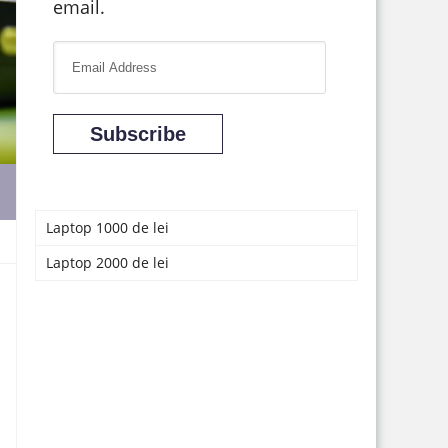
email.
E
m
a
Subscribe
i
l
A
d
Laptop 1000 de lei
d
Laptop 2000 de lei
r
e
s
s