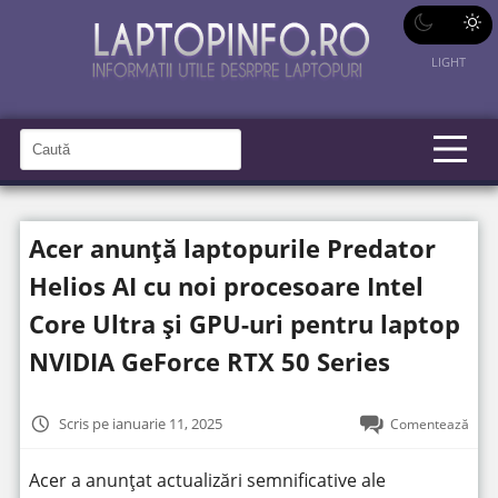
LIGHT
C
a
C
a
u
u
t
t
ă
Acer anunță laptopurile Predator
î
ă
n
S
î
Helios AI cu noi procesoare Intel
i
t
n
e
Core Ultra și GPU-uri pentru laptop
s
NVIDIA GeForce RTX 50 Series
i
t
e
Scris pe ianuarie 11, 2025
Comentează
Acer a anunțat actualizări semnificative ale