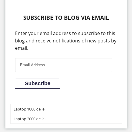
SUBSCRIBE TO BLOG VIA EMAIL
Enter your email address to subscribe to this
blog and receive notifications of new posts by
email.
E
m
a
i
Subscribe
l
A
d
Laptop 1000 de lei
d
Laptop 2000 de lei
r
e