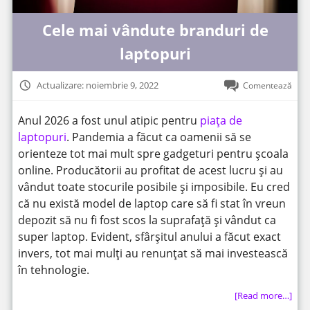
Cele mai vândute branduri de
laptopuri
Actualizare: noiembrie 9, 2022
Comentează
Anul 2026 a fost unul atipic pentru
piața de
laptopuri
. Pandemia a făcut ca oamenii să se
orienteze tot mai mult spre gadgeturi pentru școala
online. Producătorii au profitat de acest lucru și au
vândut toate stocurile posibile și imposibile. Eu cred
că nu există model de laptop care să fi stat în vreun
depozit să nu fi fost scos la suprafață și vândut ca
super laptop. Evident, sfârșitul anului a făcut exact
invers, tot mai mulți au renunțat să mai investească
în tehnologie.
[Read more…]