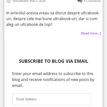
Actualizare: mai 5, 2024
4 Comments
In articolul acesta vreau sa discut despre ultrabook-
uri, despre cele mai bune ultrabook-uri, dar si cum
aleg un ultrabook de top?
[Read more…]
SUBSCRIBE TO BLOG VIA EMAIL
Enter your email address to subscribe to this
blog and receive notifications of new posts by
email.
E
m