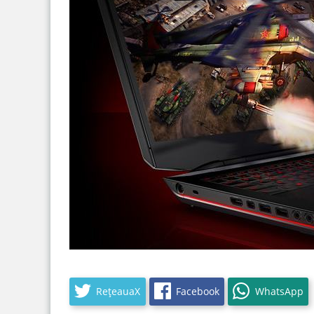
RețeauaX
Facebook
WhatsApp