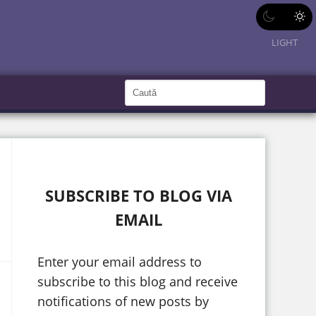
LIGHT
C
a
C
a
u
u
t
ă
t
î
n
ă
S
i
î
t
SUBSCRIBE TO BLOG VIA
e
n
EMAIL
s
i
Enter your email address to
t
subscribe to this blog and receive
e
notifications of new posts by