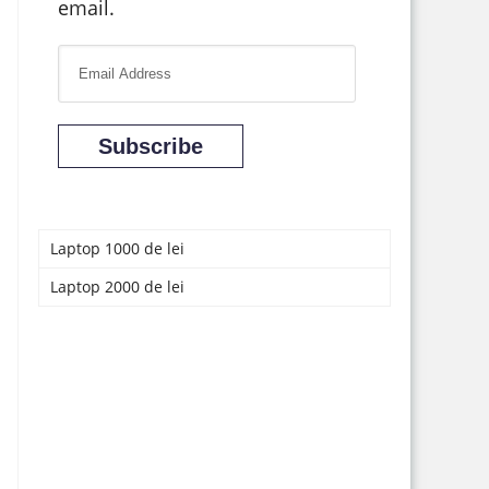
email.
E
m
a
Subscribe
i
l
A
d
Laptop 1000 de lei
d
Laptop 2000 de lei
r
e
s
s