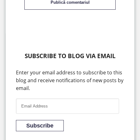
Publică comentariul
SUBSCRIBE TO BLOG VIA EMAIL
Enter your email address to subscribe to this
blog and receive notifications of new posts by
email.
E
m
a
i
Subscribe
l