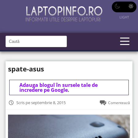
LIGHT
C
a
C
a
u
u
t
t
ă
spate-asus
î
ă
n
S
î
i
t
Adauga blogul în sursele tale de
n
e
incredere pe Google
.
s
i
Scris pe septembrie 8, 2015
Comentează
t
e