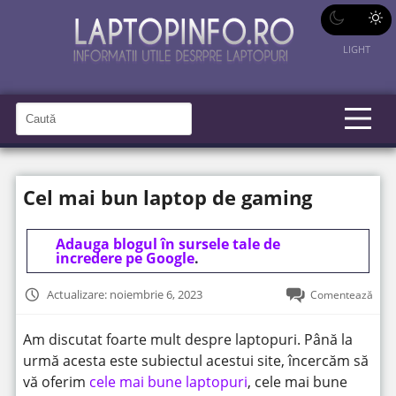
LIGHT
C
a
C
a
u
u
t
t
ă
Cel mai bun laptop de gaming
î
ă
n
S
î
i
t
Adauga blogul în sursele tale de
n
e
incredere pe Google
.
s
i
Actualizare: noiembrie 6, 2023
Comentează
t
e
Am discutat foarte mult despre laptopuri. Până la
urmă acesta este subiectul acestui site, încercăm să
vă oferim
cele mai bune laptopuri
, cele mai bune