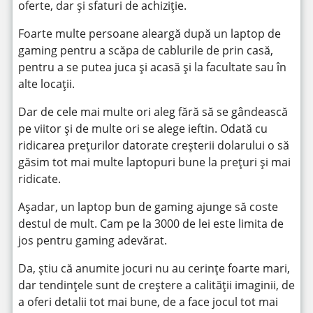
oferte, dar și sfaturi de achiziție.
Foarte multe persoane aleargă după un laptop de
gaming pentru a scăpa de cablurile de prin casă,
pentru a se putea juca și acasă și la facultate sau în
alte locații.
Dar de cele mai multe ori aleg fără să se gândească
pe viitor și de multe ori se alege ieftin. Odată cu
ridicarea prețurilor datorate creșterii dolarului o să
găsim tot mai multe laptopuri bune la prețuri și mai
ridicate.
Așadar, un laptop bun de gaming ajunge să coste
destul de mult. Cam pe la 3000 de lei este limita de
jos pentru gaming adevărat.
Da, știu că anumite jocuri nu au cerințe foarte mari,
dar tendințele sunt de creștere a calității imaginii, de
a oferi detalii tot mai bune, de a face jocul tot mai