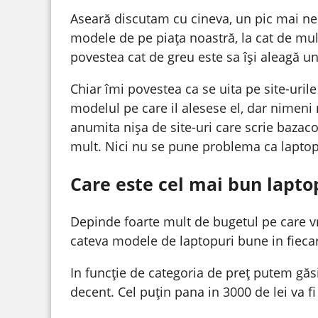
Aseară discutam cu cineva, un pic mai nep
modele de pe piața noastră, la cat de mu
povestea cat de greu este sa își aleagă u
Chiar îmi povestea ca se uita pe site-uril
modelul pe care il alesese el, dar nimeni 
anumita nișa de site-uri care scrie bazaco
mult. Nici nu se pune problema ca laptopur
Care este cel mai bun laptop
Depinde foarte mult de bugetul pe care vre
cateva modele de laptopuri bune in fiecar
In funcție de categoria de preț putem găs
decent. Cel puțin pana in 3000 de lei va fi d