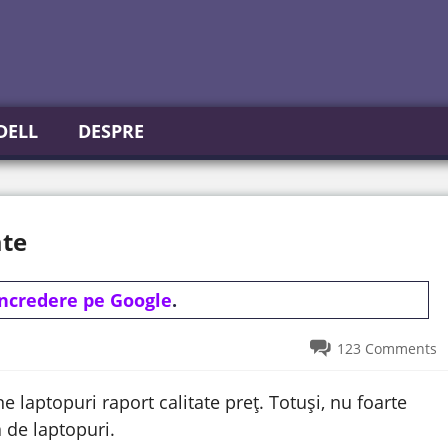
DELL
DESPRE
ate
incredere pe Google
.
123 Comments
e laptopuri raport calitate preț. Totuși, nu foarte
a de laptopuri.