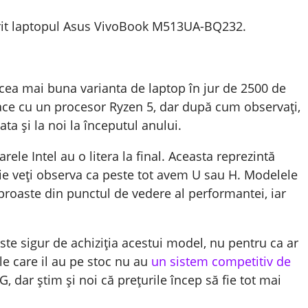
rit laptopul Asus VivoBook M513UA-BQ232.
 cea mai buna varianta de laptop în jur de 2500 de
ace cu un procesor Ryzen 5, dar după cum observați,
a și la noi la începutul anului.
ele Intel au o litera la final. Aceasta reprezintă
nție veți observa ca peste tot avem U sau H. Modelele
 proaste din punctul de vedere al performantei, iar
te sigur de achiziția acestui model, nu pentru ca ar
ele care il au pe stoc nu au
un sistem competitiv de
, dar știm și noi că prețurile încep să fie tot mai