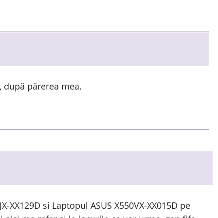
k, după părerea mea.
50JX-XX129D si Laptopul ASUS X550VX-XX015D pe