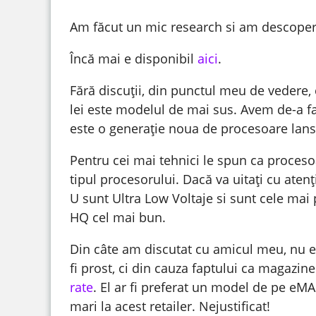
Am făcut un mic research si am descope
Încă mai e disponibil
aici
.
Fără discuții, din punctul meu de vedere,
lei este modelul de mai sus. Avem de-a f
este o generație noua de procesoare lansat
Pentru cei mai tehnici le spun ca procesoar
tipul procesorului. Dacă va uitați cu ate
U sunt Ultra Low Voltaje si sunt cele mai
HQ cel mai bun.
Din câte am discutat cu amicul meu, nu es
fi prost, ci din cauza faptului ca magazin
rate
. El ar fi preferat un model de pe eMAG
mari la acest retailer. Nejustificat!