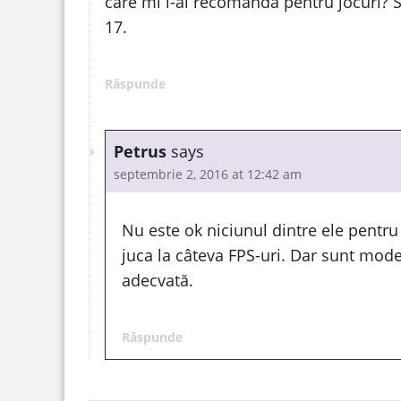
care mi l-ai recomanda pentru jocuri? Si 
17.
Răspunde
Petrus
says
septembrie 2, 2016 at 12:42 am
Nu este ok niciunul dintre ele pentru 
juca la câteva FPS-uri. Dar sunt mod
adecvată.
Răspunde