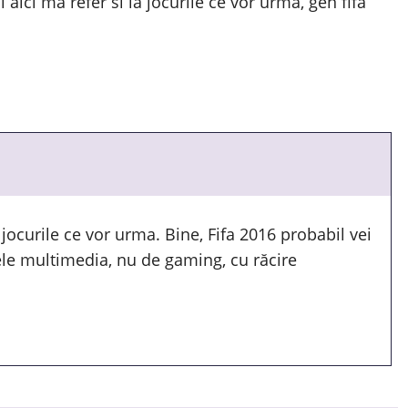
aici ma refer si la jocurile ce vor urma, gen fifa
jocurile ce vor urma. Bine, Fifa 2016 probabil vei
ele multimedia, nu de gaming, cu răcire