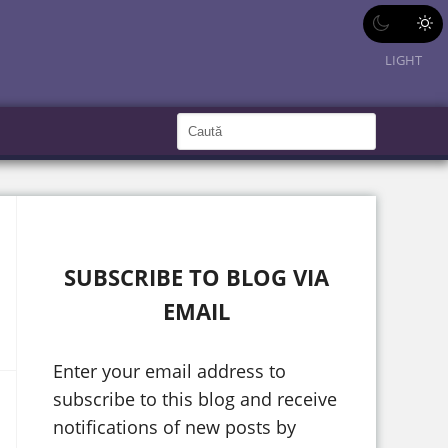
LIGHT
C
a
C
a
u
u
t
ă
t
î
n
ă
S
i
î
t
SUBSCRIBE TO BLOG VIA
e
n
EMAIL
s
i
Enter your email address to
t
subscribe to this blog and receive
e
notifications of new posts by