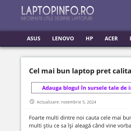
ASUS
LENOVO
HP
ACER
Cel mai bun laptop pret calit
Adauga blogul în sursele tale de 
Actualizare: noiembrie 5, 2024
Foarte multi dintre noi cauta cele mai bun
multi știu ce sa își aleagă când vine vorb