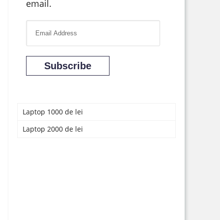
email.
E
m
a
Subscribe
i
l
A
d
Laptop 1000 de lei
d
Laptop 2000 de lei
r
e
s
s