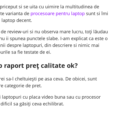
riceput si se uita cu uimire la multitudinea de
lte varianta de
procesoare pentru laptop
sunt si îmi
n laptop decent.
e de review-uri si nu observa mare lucru, toți lăudau
nu ii spunea punctele slabe. I-am explicat ca este o
nii despre laptopuri, din descriere si nimic mai
ile sa fie testate de ei.
 raport preț calitate ok?
i sa-l cheltuiești pe asa ceva. De obicei, sunt
e categorie de pret.
i laptopuri cu placa video buna sau cu procesor
ificil sa găsiți ceva echilibrat.