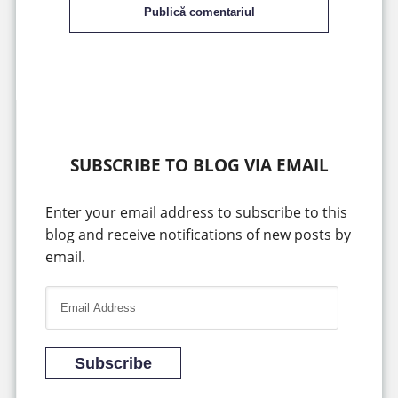
Publică comentariul
SUBSCRIBE TO BLOG VIA EMAIL
Enter your email address to subscribe to this
blog and receive notifications of new posts by
email.
E
m
a
i
Subscribe
l