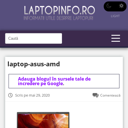
LIGHT
C
a
C
a
u
u
t
t
ă
laptop-asus-amd
î
ă
n
S
î
i
t
Adauga blogul în sursele tale de
n
e
incredere pe Google
.
s
i
Scris pe mai 29, 2020
Comentează
t
e