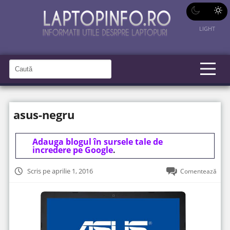
LIGHT
C
a
C
a
u
u
t
t
ă
asus-negru
î
ă
n
S
î
i
t
Adauga blogul în sursele tale de
n
e
incredere pe Google
.
s
i
Scris pe aprilie 1, 2016
Comentează
t
e