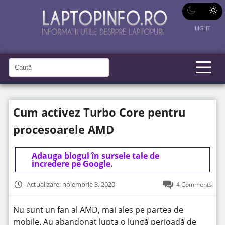
LIGHT
C
a
C
a
u
u
t
t
ă
Cum activez Turbo Core pentru
î
ă
n
S
î
procesoarele AMD
i
t
n
e
s
Adauga blogul în sursele tale de
incredere pe Google
.
i
t
Actualizare: noiembrie 3, 2020
4 Comments
e
Nu sunt un fan al AMD, mai ales pe partea de
mobile. Au abandonat lupta o lungă perioadă de