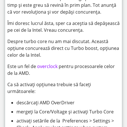
timp și este greu să revină în prim plan. Tot anunță
că vor revoluționa și vor depăși concurența.
Îmi doresc lucrul ăsta, sper ca aceștia să depășească
pe cei de la Intel. Vreau concurența.
Despre turbo core nu am mai discutat. Această
opțiune concurează direct cu Turbo boost, opțiunea
celor de la Intel.
Este un fel de
overclock
pentru procesoarele celor
de la AMD.
Ca să activați opțiunea trebuie să faceți
următoarele:
descărcați AMD OverDriver
mergeți la Core/Voltage și activați Turbo Core
activați setările de la Preferences > Settings >