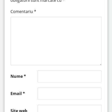
obligatorii sunt marcate cu
*
Comentariu
*
Nume
*
Email
*
Site web