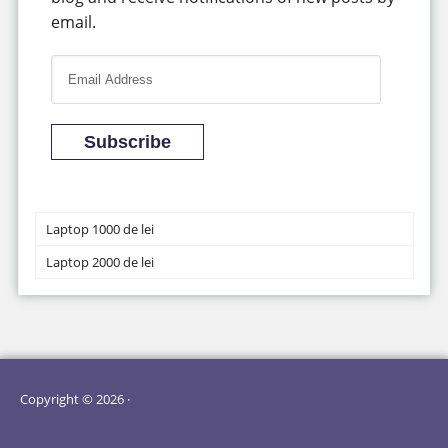
email.
E
m
a
i
Subscribe
l
A
d
Laptop 1000 de lei
d
Laptop 2000 de lei
r
e
s
s
Copyright © 2026 ·