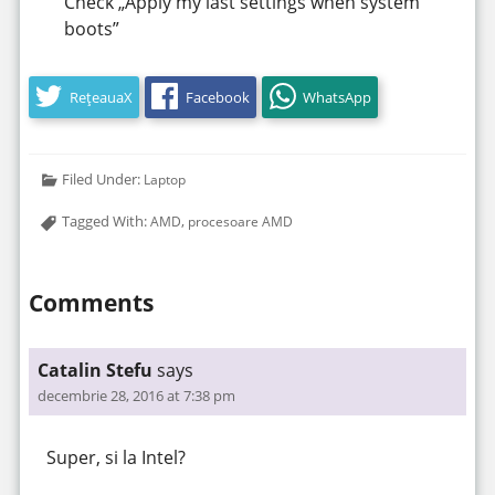
Check „Apply my last settings when system
boots”
RețeauaX
Facebook
WhatsApp
Filed Under:
Laptop
Tagged With:
,
AMD
procesoare AMD
Comments
Catalin Stefu
says
decembrie 28, 2016 at 7:38 pm
Super, si la Intel?