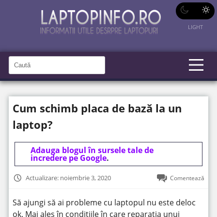
LIGHT
C
a
C
a
u
u
t
t
ă
Cum schimb placa de bază la un
î
ă
n
S
î
laptop?
i
t
n
e
s
Adauga blogul în sursele tale de
incredere pe Google
.
i
t
Actualizare: noiembrie 3, 2020
Comentează
e
Să ajungi să ai probleme cu laptopul nu este deloc
ok. Mai ales în condițiile în care reparația unui