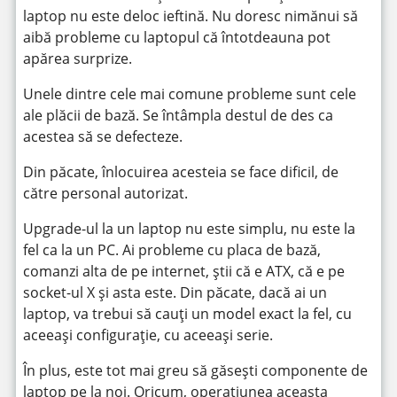
laptop nu este deloc ieftină. Nu doresc nimănui să
aibă probleme cu laptopul că întotdeauna pot
apărea surprize.
Unele dintre cele mai comune probleme sunt cele
ale plăcii de bază. Se întâmpla destul de des ca
acestea să se defecteze.
Din păcate, înlocuirea acesteia se face dificil, de
către personal autorizat.
Upgrade-ul la un laptop nu este simplu, nu este la
fel ca la un PC. Ai probleme cu placa de bază,
comanzi alta de pe internet, știi că e ATX, că e pe
socket-ul X și asta este. Din păcate, dacă ai un
laptop, va trebui să cauți un model exact la fel, cu
aceeași configurație, cu aceeași serie.
În plus, este tot mai greu să găsești componente de
laptop pe la noi. Oricum, operațiunea aceasta