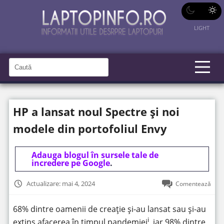
LIGHT
C
a
C
a
u
u
t
t
ă
HP a lansat noul Spectre și noi
î
ă
n
S
î
modele din portofoliul Envy
i
t
n
e
s
Adauga blogul în sursele tale de
incredere pe Google
.
i
t
Actualizare: mai 4, 2024
Comentează
e
68% dintre oamenii de creație și-au lansat sau și-au
i
extins afacerea în timpul pandemiei
, iar 98% dintre