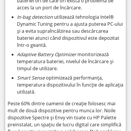
bateriei ori de câte ori există o problemă de
acces la un port de încărcare.
In-bag detection
utilizează tehnologia Intel®
Dynamic Tuning pentru a ajusta puterea PC-ului
și a evita supraîncălzirea sau descărcarea
bateriei atunci când dispozitivul este depozitat
într-o geantă.
Adaptive Battery Optimizer
monitorizează
temperatura bateriei, nivelul de încărcare și
timpul de utilizare.
Smart Sense
optimizează performanța,
temperatura dispozitivului în funcție de aplicația
utilizată.
Peste 60% dintre oamenii de creație folosesc mai
mult de două dispozitive pentru munca lor. Noile
dispozitive Spectre și Envy vin toate cu HP Palette
preinstalat, un spațiu de lucru digital care simplifică