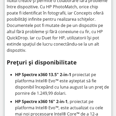
fluxul creativ și permite o colaborare fără probleme
între dispozitive. Cu HP PhotoMatch, orice chip
poate fi identificat în fotografii, iar Concepts oferă
posibilități infinite pentru realizarea schițelor.
Documentele pot fi mutate de pe un dispozitiv pe
altul fără probleme și fără conexiune cu fir, cu HP
QuickDrop. Iar cu Duet for HP, utilizatorii își pot
extinde spațiul de lucru conectându-se la un alt
dispozitiv.
Prețuri și disponibilitate
HP Spectre x360 13.5″
2-in-1
proiectat pe
platforma Intel® Evo™ este așteptat să fie
disponibil începând cu luna august la un preț de
pornire de 1.249,99 dolari.
HP Spectre x360 16″ 2-in-1
, proiectat pe
platforma Intel® Evo™, este actualizat cu cele
mai noi procesoare Intel® Core™ de a 12-a