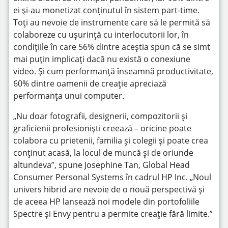
ei și-au monetizat conținutul în sistem part-time.
Toți au nevoie de instrumente care să le permită să
colaboreze cu ușurință cu interlocutorii lor, în
condițiile în care 56% dintre aceștia spun că se simt
mai puțin implicați dacă nu există o conexiune
video. Și cum performanță înseamnă productivitate,
60% dintre oamenii de creație apreciază
performanța unui computer.
„Nu doar fotografii, designerii, compozitorii și
graficienii profesioniști creează – oricine poate
colabora cu prietenii, familia și colegii și poate crea
conținut acasă, la locul de muncă și de oriunde
altundeva”, spune Josephine Tan, Global Head
Consumer Personal Systems în cadrul HP Inc. „Noul
univers hibrid are nevoie de o nouă perspectivă și
de aceea HP lansează noi modele din portofoliile
Spectre și Envy pentru a permite creație fără limite.”