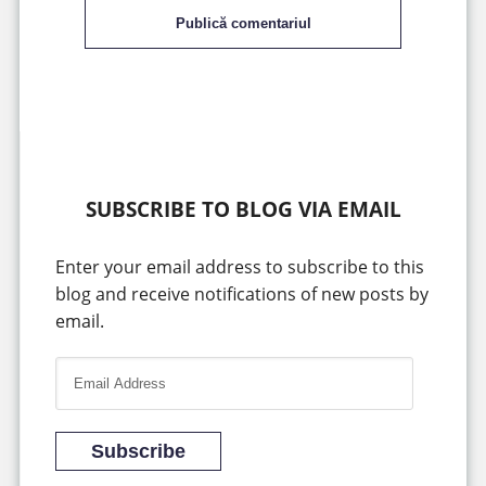
Publică comentariul
SUBSCRIBE TO BLOG VIA EMAIL
Enter your email address to subscribe to this
blog and receive notifications of new posts by
email.
E
m
a
i
Subscribe
l