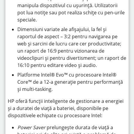
manipula dispozitivul cu ușurință. Utilizatorii
pot lua notițe sau pot realiza schițe cu pen-urile
speciale.
Dimensiuni variate ale afișajului, la fel și
raportul de aspect – 3:2 pentru navigarea pe
web și sarcini de lucru care cer productivitate;
un raport de 16:9 pentru vizionarea de
videoclipuri și pentru divertisment; un raport de
16:10 pentru editare video și audio.
Platforme Intel® Evo™ cu procesoare Intel®
Core™ de a 12-a generație pentru performanță
și multi-tasking.
HP oferă funcții inteligente de gestionare a energiei
și a duratei de viață a bateriei, disponibile pe
dispozitivele echipate cu procesoare Intel:
Power Saver
prelungește durata de viață a