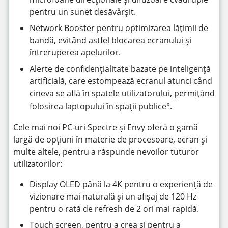
pentru un sunet desăvârșit.
Network Booster pentru optimizarea lățimii de
bandă, evitând astfel blocarea ecranului și
întreruperea apelurilor.
Alerte de confidențialitate bazate pe inteligență
artificială, care estompează ecranul atunci când
cineva se află în spatele utilizatorului, permițând
x
folosirea laptopului în spații publice
.
Cele mai noi PC-uri Spectre și Envy oferă o gamă
largă de opțiuni în materie de procesoare, ecran și
multe altele, pentru a răspunde nevoilor tuturor
utilizatorilor:
Display OLED până la 4K pentru o experiență de
vizionare mai naturală și un afișaj de 120 Hz
pentru o rată de refresh de 2 ori mai rapidă.
Touch screen, pentru a crea și pentru a