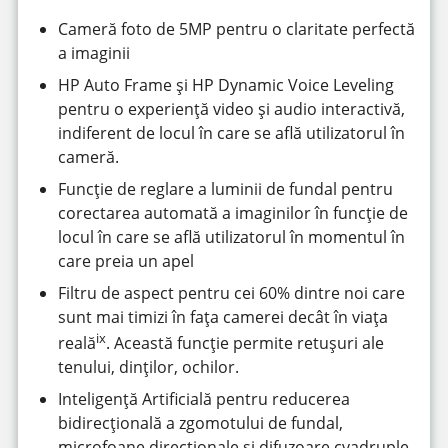
Cameră foto de 5MP pentru o claritate perfectă
a imaginii
HP Auto Frame și HP Dynamic Voice Leveling
pentru o experiență video și audio interactivă,
indiferent de locul în care se află utilizatorul în
cameră.
Funcție de reglare a luminii de fundal pentru
corectarea automată a imaginilor în funcție de
locul în care se află utilizatorul în momentul în
care preia un apel
Filtru de aspect pentru cei 60% dintre noi care
sunt mai timizi în fața camerei decât în viața
ix
reală
. Această funcție permite retușuri ale
tenului, dinților, ochilor.
Inteligență Artificială pentru reducerea
bidirecțională a zgomotului de fundal,
microfoane direcționale și difuzoare cvadruple