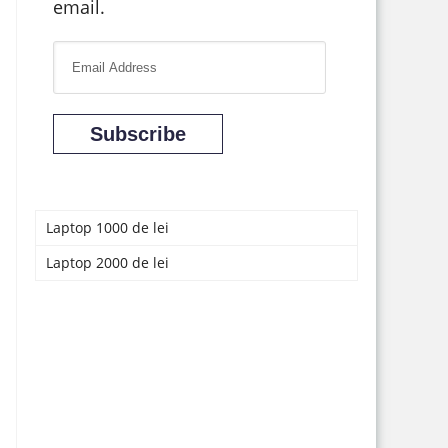
email.
E
m
a
Subscribe
i
l
A
d
Laptop 1000 de lei
d
Laptop 2000 de lei
r
e
s
s