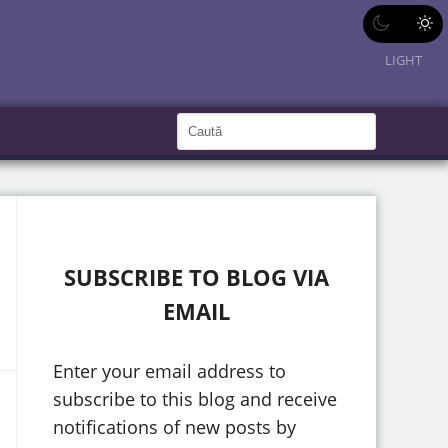
LIGHT
C
a
C
a
u
u
t
ă
t
î
n
ă
S
i
î
t
SUBSCRIBE TO BLOG VIA
e
n
EMAIL
s
i
Enter your email address to
t
subscribe to this blog and receive
e
notifications of new posts by