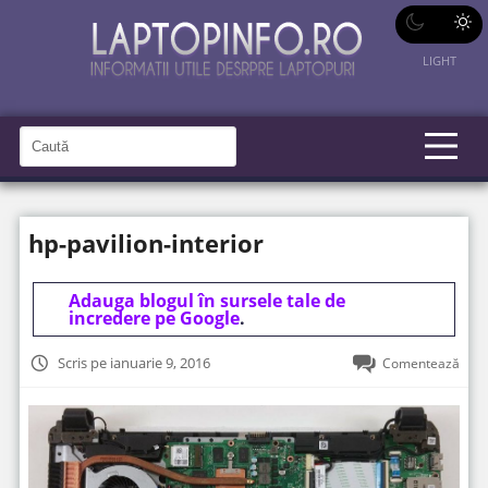
LIGHT
C
a
C
a
u
u
t
t
ă
hp-pavilion-interior
î
ă
n
S
î
i
t
Adauga blogul în sursele tale de
n
e
incredere pe Google
.
s
i
Scris pe ianuarie 9, 2016
Comentează
t
e