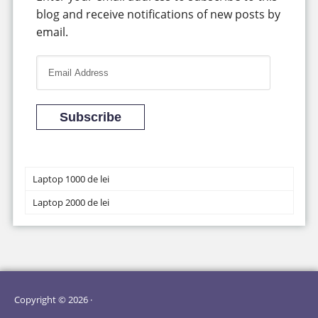
blog and receive notifications of new posts by
email.
E
m
a
i
Subscribe
l
A
d
Laptop 1000 de lei
d
Laptop 2000 de lei
r
e
s
s
Copyright © 2026 ·