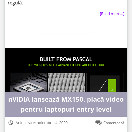
regulă.
[Read more…]
nVIDIA lansează MX150, placă video
pentru laptopuri entry level
Actualizare: noiembrie 4, 2020
Comentează